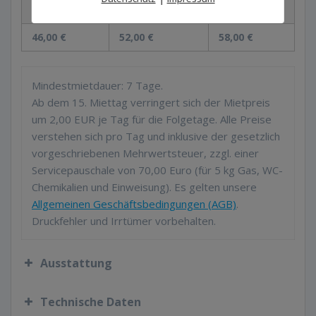
ab
ab
ab
46,00 €
52,00 €
58,00 €
Mindestmietdauer: 7 Tage.
Ab dem 15. Miettag verringert sich der Mietpreis
um 2,00 EUR je Tag für die Folgetage. Alle Preise
verstehen sich pro Tag und inklusive der gesetzlich
vorgeschriebenen Mehrwertsteuer, zzgl. einer
Servicepauschale von 70,00 Euro (für 5 kg Gas, WC-
Chemikalien und Einweisung). Es gelten unsere
Allgemeinen Geschäftsbedingungen (AGB)
.
Druckfehler und Irrtümer vorbehalten.
Ausstattung
Nutzung für 3 – 4 Personen
Technische Daten