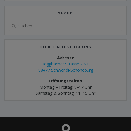
Vignette
EUR
SUCHE
CEE-Kabel und
im Mietpreis
Verlängerung
enthalten
HIER FINDEST DU UNS
Adresse
Heggbacher Strasse 22/1,
88477 Schwendi-Schönebürg
Öffnungszeiten
Montag – Freitag: 9–17 Uhr
Samstag & Sonntag: 11–15 Uhr