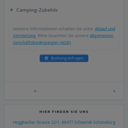
Küche mit Gaskocher und Kühlschrank
Gesamtlänge
5900 mm
Camping-Zubehör
Waschraum und WC
Gesamtbreite
2100 mm
Heizung
Gesamthöhe
2250 mm
Weitere Informationen erhalten Sie unter
Ablauf und
Warmwasser
Vermietung
. Bitte beachten Sie unsere
Allgemeinen
Leergewicht
1000 kg
Geschäftsbedingungen (AGB)
.
zulässiges Gesamtgewicht
1300 kg
Campingtisch und 2
Mietpreis 30,00
Buchung anfragen
Stühle
EUR
Campinggeschirr und
Mietpreis 15,00
Besteck
EUR
Beitragsnavigation
Wohnwagenspiegel
Mietpreis 5,00
EUR
Adapterstecker
Mietpreis 5,00
HIER FINDEN SIE UNS
EUR
Heggbacher Strasse 22/1, 88477 Schwendi-Schönebürg
Schweizer
Autobahn-
Mietpreis 12,00