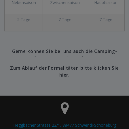
Nebensaison
Zwischensaison
Hauptsaison
5 Tage
7 Tage
7 Tage
Gerne können Sie bei uns auch die Camping-
Ausstattung dazu mieten.
Zum Ablauf der Formalitäten bitte klicken Sie
Die angegebenen Preise gelten jeweils für die gesamte
hier
.
Mietdauer.
Campingtisch und zwei Stühle
Mietpreis 30,00 EUR
Campinggeschirr und Besteck
Mietpreis 15,00 EUR
Heggbacher Strasse 22/1, 88477 Schwendi-Schönebürg