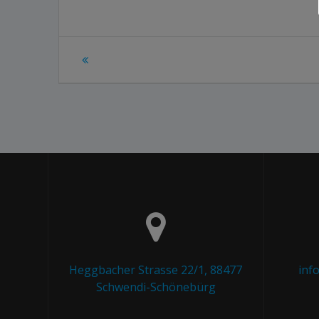
Beitragsnavigation
Heggbacher Strasse 22/1, 88477
inf
Schwendi-Schönebürg