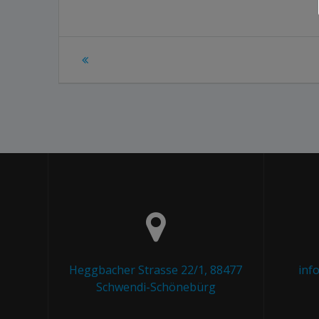
Beitragsnavigation
Heggbacher Strasse 22/1, 88477
inf
Schwendi-Schönebürg