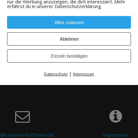
nur die Werbung anzuzeigen, die dich interessiert. Mehr
erfährst du in unserer Datenschutzerklärung.
Ihre Buchungsanfrage haben wir erhalten.
Alles zulassen
Kürze geben wir Ihnen weiteren Bescheid per E-M
Ablehnen
Einzeln bestätigen
|
Datenschutz
Impressum
o@caravan-hoffmann.de
Impressum