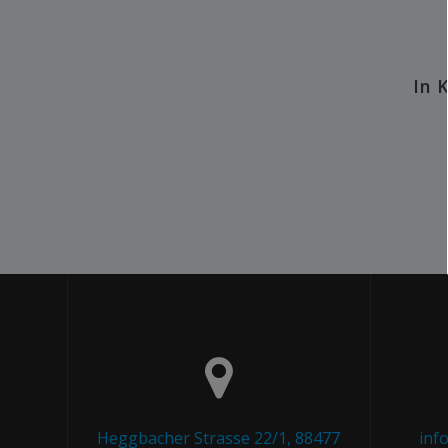
In 
Heggbacher Strasse 22/1, 88477
inf