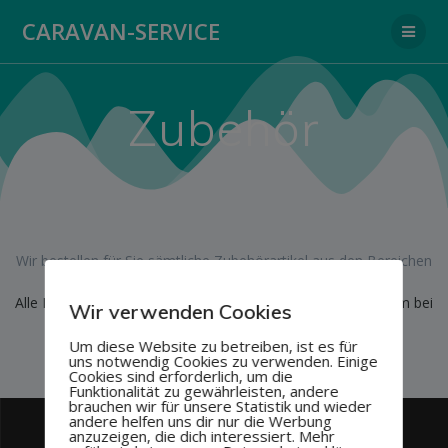
Zum
CARAVAN-SERVICE
Inhalt
springen
Zubehör
Wir bestellen für Sie sämtliche Zubehörartikel aus den Bereichen
Camping und Outdoor.
Alle Bestellungen können Sie nach Terminabsprache bequem bei
Wir verwenden Cookies
uns abholen, müssen also nicht zuhause sein, wenn die
Lieferung eintrifft.
Um diese Website zu betreiben, ist es für
uns notwendig Cookies zu verwenden. Einige
Cookies sind erforderlich, um die
Funktionalität zu gewährleisten, andere
brauchen wir für unsere Statistik und wieder
andere helfen uns dir nur die Werbung
anzuzeigen, die dich interessiert. Mehr