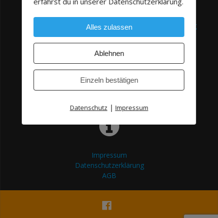
erfährst du in unserer Datenschutzerklärung.
Heggbacher Strasse 22/1, 88477 Schwendi-Schönebürg
Alles zulassen
Ablehnen
Einzeln bestätigen
info@caravan-hoffmann.de
|
Datenschutz
Impressum
Impressum
Datenschutzerklärung
AGB